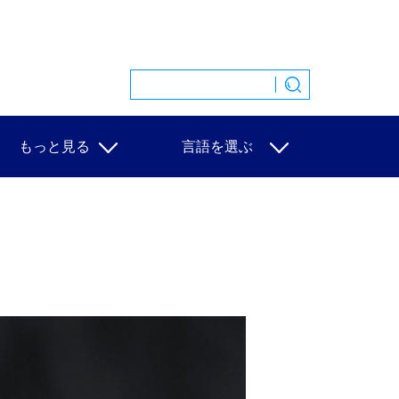
もっと見る
言語を選ぶ
特集
中文
映像
English
写真
Español
ニュース一覧
Français
Русский
عربى
日本語
한국어
Deutsch