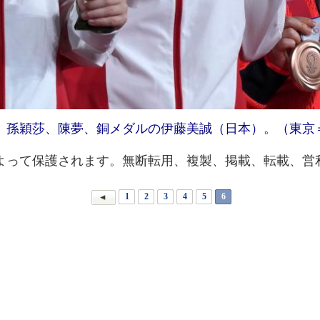
）孫穎莎、陳夢、銅メダルの伊藤美誠（日本）。（東京
って保護されます。無断転用、複製、掲載、転載、営
1
2
3
4
5
6