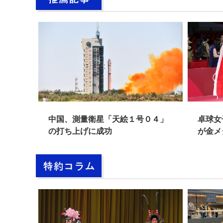
中国が
中国、測量衛星「天絵１号０４」
卓球女
輪
の打ち上げに成功
が金メ