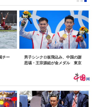
国チー
男子シンクロ板飛込み、中国の謝
連日
思埸・王宗源組が金メダル 東京
策
五輪