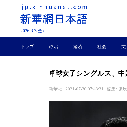
2026.
8
.
7
(金)
トップ
政治
経済
社会
文
卓球女子シングルス、中
新華社 | 2021-07-30 07:43:31 | 編集: 陳辰