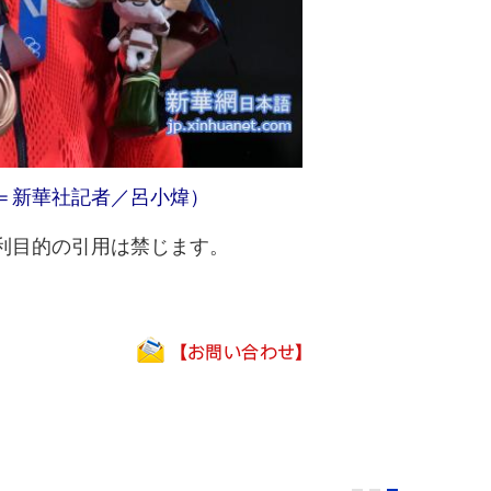
＝新華社記者／呂小煒）
利目的の引用は禁じます。