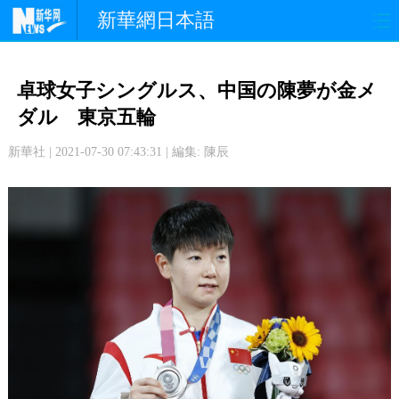
新華網日本語
政 治
経 済
社 会
卓球女子シングルス、中国の陳夢が金メ
文 化
観 光
スポーツ
ダル 東京五輪
新華社 | 2021-07-30 07:43:31 | 編集: 陳辰
中日交流
国 際
特 集
写 真