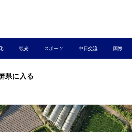
化
観光
スポーツ
中日交流
国際
屏県に入る