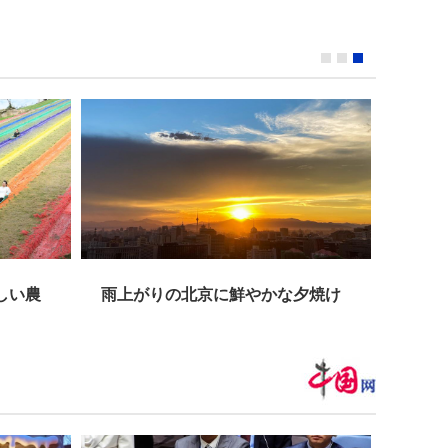
しい農
雨上がりの北京に鮮やかな夕焼け
雲南
る