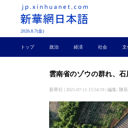
2026.
8
.
7
(金)
トップ
政治
経済
社会
文
雲南省のゾウの群れ、石
新華社 | 2021-07-11 15:54:19 | 編集: 陳辰