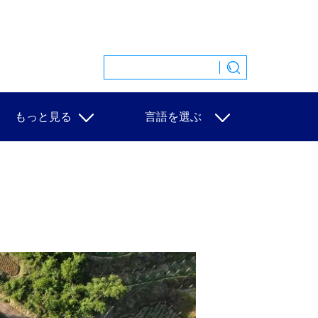
もっと見る
言語を選ぶ
特集
中文
映像
English
写真
Español
ニュース一覧
Français
Русский
عربى
日本語
한국어
Deutsch