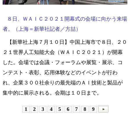
８日、ＷＡＩＣ２０２１開幕式の会場に向かう来場
者。（上海＝新華社記者／方喆）
【新華社上海７月１０日】中国上海市で８日、２０
２１世界人工知能大会（ＷＡＩＣ２０２１）が開幕
した。会場では会議・フォーラムや展覧・展示、コ
ンテスト・表彰、応用体験などのイベントが行わ
れ、企業３００社余りの最先端のＡＩ技術と製品が
集中的に展示される。会期は１０日まで。
1
2
3
4
5
6
7
8
9