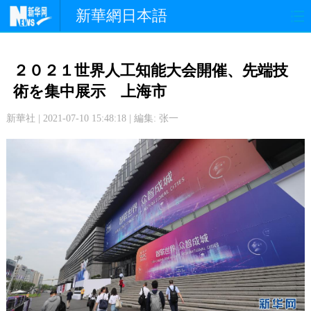
新華網日本語
政 治
経 済
社 会
２０２１世界人工知能大会開催、先端技
文 化
観 光
スポーツ
術を集中展示 上海市
新華社 | 2021-07-10 15:48:18 | 編集: 张一
中日交流
国 際
特 集
写 真