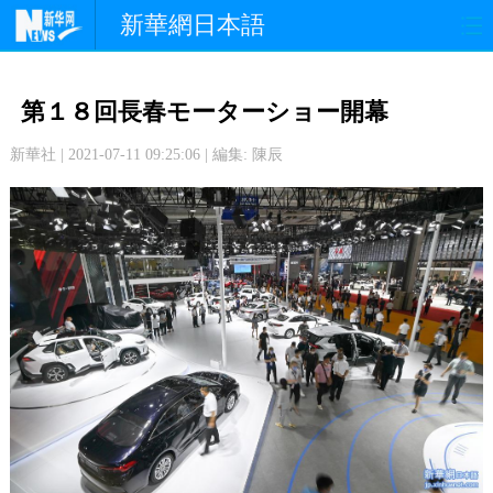
新華網日本語
政 治
経 済
社 会
第１８回長春モーターショー開幕
文 化
観 光
スポーツ
新華社 | 2021-07-11 09:25:06 | 編集: 陳辰
中日交流
国 際
特 集
写 真