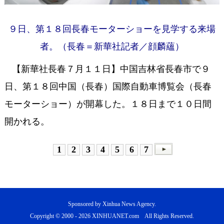
９日、第１８回長春モーターショーを見学する来場
者。（長春＝新華社記者／顔麟蘊）
【新華社長春７月１１日】中国吉林省長春市で９
日、第１８回中国（長春）国際自動車博覧会（長春
モーターショー）が開幕した。１８日まで１０日間
開かれる。
1
2
3
4
5
6
7
Sponsored by Xinhua News Agency.
Copyright © 2000 -
2026 XINHUANET.com All Rights Reserved.