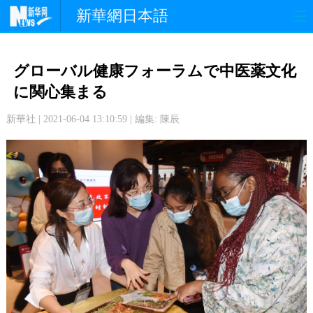
新華網日本語
政 治
経 済
社 会
グローバル健康フォーラムで中医薬文化
文 化
観 光
スポーツ
に関心集まる
新華社 | 2021-06-04 13:10:59 | 編集: 陳辰
中日交流
国 際
特 集
写 真