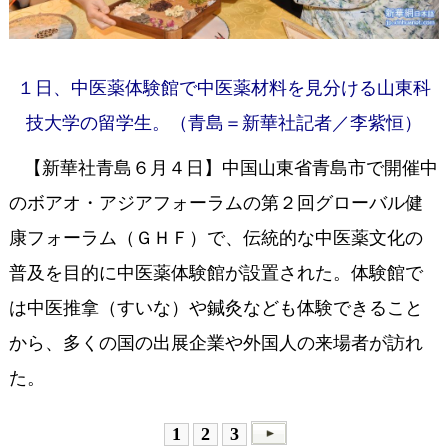
１日、中医薬体験館で中医薬材料を見分ける山東科
技大学の留学生。（青島＝新華社記者／李紫恒）
【新華社青島６月４日】中国山東省青島市で開催中
のボアオ・アジアフォーラムの第２回グローバル健
康フォーラム（ＧＨＦ）で、伝統的な中医薬文化の
普及を目的に中医薬体験館が設置された。体験館で
は中医推拿（すいな）や鍼灸なども体験できること
から、多くの国の出展企業や外国人の来場者が訪れ
た。
1
2
3