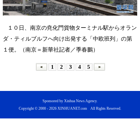
１０日、南京の尭化門貨物ターミナル駅からオラン
ダ・ティルブルフへ向け出発する「中欧班列」の第
１便。（南京＝新華社記者／季春鵬）
1
2
3
4
5
Sponsored by Xinhua News Agency.
Copyright © 2000 -
2026 XINHUANET.com All Rights Reserved.