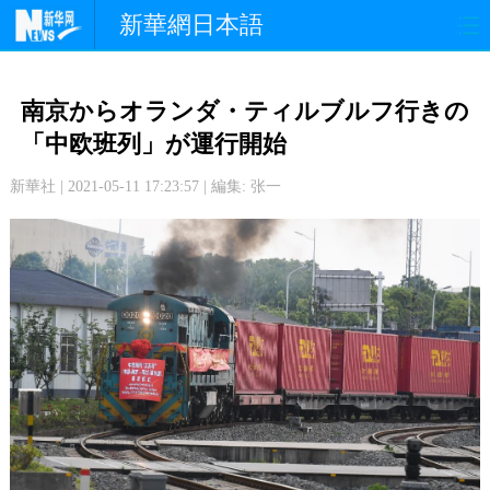
新華網日本語
政 治
経 済
社 会
南京からオランダ・ティルブルフ行きの
文 化
観 光
スポーツ
「中欧班列」が運行開始
新華社 | 2021-05-11 17:23:57 | 編集: 张一
中日交流
国 際
特 集
写 真