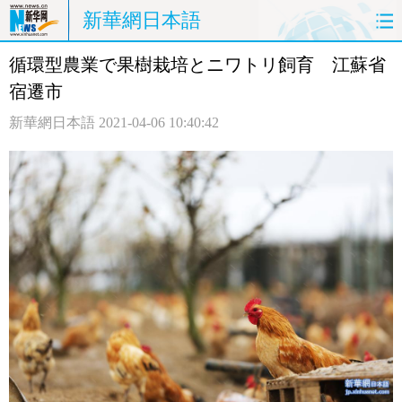
新華網日本語
循環型農業で果樹栽培とニワトリ飼育 江蘇省
ホームページ
政治
経済
宿遷市
社会
文化
エンタメ
新華網日本語
2021-04-06 10:40:42
観光
評論
写真
中日対訳