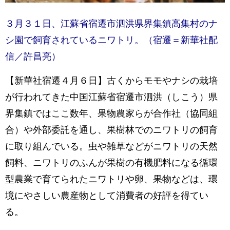
３月３１日、江蘇省宿遷市泗洪県界集鎮高集村のナ
シ園で飼育されているニワトリ。（宿遷＝新華社配
信／許昌亮）
【新華社宿遷４月６日】古くからモモやナシの栽培
が行われてきた中国江蘇省宿遷市泗洪（しこう）県
界集鎮ではここ数年、果物農家らが合作社（協同組
合）や外部委託を通し、果樹林でのニワトリの飼育
に取り組んでいる。虫や雑草などがニワトリの天然
飼料、ニワトリのふんが果樹の有機肥料になる循環
型農業で育てられたニワトリや卵、果物などは、環
境にやさしい農産物として消費者の好評を得てい
る。