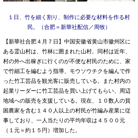
１日、竹を細く割り、制作に必要な材料を作る村
民。（合肥＝新華社配信／周牧）
【新華社合肥４月７日】中国安徽省黄山市徽州区に
ある霊山村は、竹林に囲まれた山村。同村は近年、
村の外へ出稼ぎに行くのが不便な村民のために、家
で竹細工を編むよう指導、モウソウチクを編んで作
った竹工芸品を観光客に販売している。また村内の
起業リーダーに竹工芸品を買い上げてもらい、周辺
地域への販売を支援している。現在、１０数人の貧
困農家を含む１４０人以上の村民が竹編み産業に従
事しており、一人当たりの平均年収は４５００元
（１元＝約１５円）増加した。