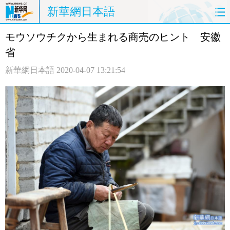
新華網日本語
モウソウチクから生まれる商売のヒント 安徽
ホームページ
政治
経済
省
社会
文化
エンタメ
新華網日本語
2020-04-07 13:21:54
観光
評論
写真
中日対訳