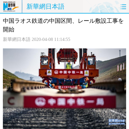
新華網日本語
中国ラオス鉄道の中国区間、レール敷設工事を
ホームページ
政治
経済
開始
社会
文化
エンタメ
新華網日本語
2020-04-08 11:14:55
観光
評論
写真
中日対訳