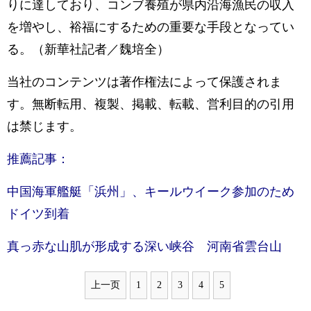
りに達しており、コンブ養殖が県内沿海漁民の収入
を増やし、裕福にするための重要な手段となってい
る。（新華社記者／魏培全）
当社のコンテンツは著作権法によって保護されま
す。無断転用、複製、掲載、転載、営利目的の引用
は禁じます。
推薦記事：
中国海軍艦艇「浜州」、キールウイーク参加のため
ドイツ到着
真っ赤な山肌が形成する深い峡谷 河南省雲台山
上一页
1
2
3
4
5