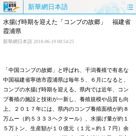
新華網日本語
水揚げ時期を迎えた「コンブの故郷」 福建省
ホームページ
政治
経済
霞浦県
社会
文化
エンタメ
新華網日本語
2018-06-19 08:54:25
観光
評論
写真
中日対訳
「中国コンブの故郷」と呼ばれ、干潟養殖で有名な
中国福建省寧徳市霞浦県は毎年５、６月になると、
コンブの水揚げ時期を迎える。県内では近年、コン
ブ養殖の施設と技術が一新し、養殖規模や品質も向
上。２０１７年には、県内のコンブ養殖面積が約８
万ムー（約５３３３ヘクタール）、水揚げ量が約１
５万トン、生産額が１０億元（１元＝約１７円）余