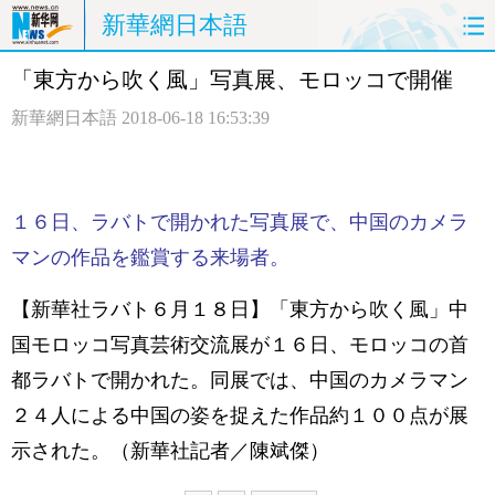
新華網日本語
「東方から吹く風」写真展、モロッコで開催
ホームページ
政治
経済
新華網日本語
2018-06-18 16:53:39
社会
文化
エンタメ
観光
評論
写真
１６日、ラバトで開かれた写真展で、中国のカメラ
中日対訳
マンの作品を鑑賞する来場者。
【新華社ラバト６月１８日】「東方から吹く風」中
国モロッコ写真芸術交流展が１６日、モロッコの首
都ラバトで開かれた。同展では、中国のカメラマン
２４人による中国の姿を捉えた作品約１００点が展
示された。（新華社記者／陳斌傑）