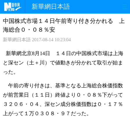
新華網日本語
中国株式市場１４日午前寄り付き分かれる 上
ホームページ
政治
経済
海総合０・０８％安
社会
文化
エンタメ
新華網日本語
2017-08-14 10:23:04
観光
評論
写真
新華網北京8月14日 １４日の中国株式市場は上海
と深セン（土＋川）で値動きが分かれて取引が始ま
中日対訳
った。
午前の寄り付きは、基準となる上海総合株価指数
が前営業日（１１日）終値より０・０８％下がって
３２０６・０４、深セン成分株価指数は０・１７％
上がって１万０３０８・９７だった。