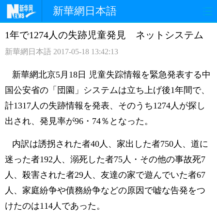
新華網日本語
1年で1274人の失跡児童発見 ネットシステム
ホームページ
政治
経済
新華網日本語
2017-05-18 13:42:13
社会
文化
エンタメ
新華網北京5月18日 児童失踪情報を緊急発表する中
観光
評論
写真
国公安省の「団園」システムは立ち上げ後1年間で、
計1317人の失跡情報を発表、そのうち1274人が探し
中日対訳
出され、発見率が96・74％となった。
内訳は誘拐された者40人、家出した者750人、道に
迷った者192人、溺死した者75人・その他の事故死7
人、殺害された者29人、友達の家で遊んでいた者67
人、家庭紛争や債務紛争などの原因で嘘な告発をつ
けたのは114人であった。