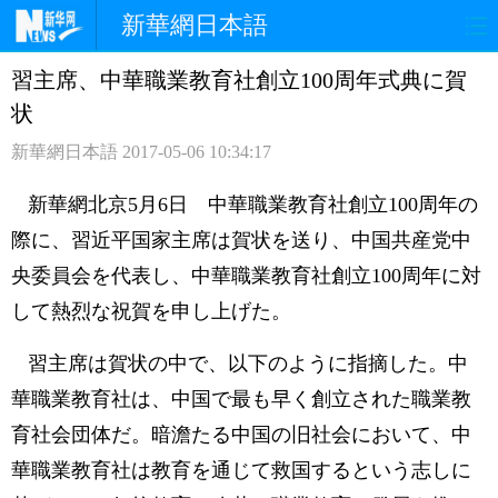
新華網日本語
習主席、中華職業教育社創立100周年式典に賀
ホームページ
政治
経済
状
社会
文化
エンタメ
新華網日本語
2017-05-06 10:34:17
観光
評論
写真
新華網北京5月6日 中華職業教育社創立100周年の
際に、習近平国家主席は賀状を送り、中国共産党中
中日対訳
央委員会を代表し、中華職業教育社創立100周年に対
して熱烈な祝賀を申し上げた。
習主席は賀状の中で、以下のように指摘した。中
華職業教育社は、中国で最も早く創立された職業教
育社会団体だ。暗澹たる中国の旧社会において、中
華職業教育社は教育を通じて救国するという志しに