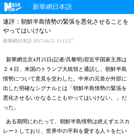
新華網日本語
速評：朝鮮半島情勢の緊張を悪化させることを
ホームページ
政治
経済
やってはいけない
社会
文化
エンタメ
新華網日本語
2017-04-25 15:13:27
観光
評論
写真
新華網北京4月25日(記者/呉黎明)習近平国家主席は
中日対訳
２４日、米国のトランプ大統領と通話し、朝鮮半島
情勢について意見を交わした。中米の元首が外部に
出した明確なシグナルとは「朝鮮半島情勢の緊張を
悪化させるいかなることもやってはいけない。」だ
った。
ある期間にわたって、朝鮮半島情勢は絶えずエスカ
レートしており、世界中の平和を愛する人々をたい