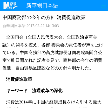
新華網日本語
中国商務部の今年の方針 消費促進政策
ホームページ
政治
経済
新華網日本語
2017-02-22 14:13:03
社会
文化
エンタメ
全国両会（全国人民代表大会、全国政治協商会
観光
評論
写真
議）の開幕を控え、各部 委員会の責任者が声を上げ
ている。中国商務部の高虎城部長は国務院新聞弁公
中日対訳
室で昨日開かれた記者会見で、商務部の今年の消費
促進、自由貿易区建設などの方針を明かした。
消費促進政策
キーワード：流通改革の深化
消費は2014年に中国の経済成長をけん引する最大