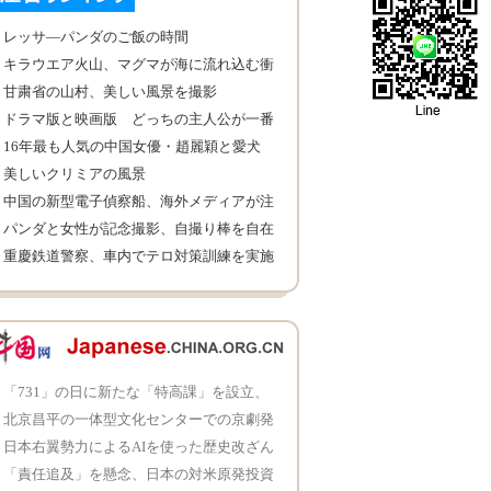
レッサ—パンダのご飯の時間
キラウエア火山、マグマが海に流れ込む衝
撃的な写真
甘粛省の山村、美しい風景を撮影
ドラマ版と映画版 どっちの主人公が一番
の古風美人？
16年最も人気の中国女優・趙麗穎と愛犬
美しいクリミアの風景
中国の新型電子偵察船、海外メディアが注
目
パンダと女性が記念撮影、自撮り棒を自在
に操る
重慶鉄道警察、車内でテロ対策訓練を実施