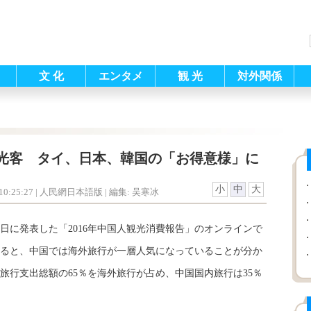
文 化
エンタメ
観 光
対外関係
光客 タイ、日本、韓国の「お得意様」に
小
中
大
0:25:27
| 人民網日本語版 |
編集: 吴寒冰
日に発表した「2016年中国人観光消費報告」のオンラインで
ると、中国では海外旅行が一層人気になっていることが分か
旅行支出総額の65％を海外旅行が占め、中国国内旅行は35％