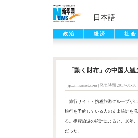
日本語
政 治
経 済
社 会
「動く財布」の中国人観
jp.xinhuanet.com
|
発表時間 2017-01-16 1
旅行サイト・携程旅游グループが11
旅行を予約している人の支出統計を見
る。携程旅游の統計によると、16年、
だった。