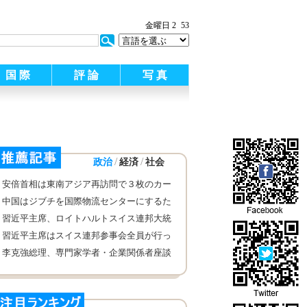
:
金曜日 2
53
国 際
評 論
写 真
/
/
政治
経済
社会
安倍首相は東南アジア再訪問で３枚のカー
ドを出し、丸め込みを続ける
中国はジブチを国際物流センターにするた
めに助力する
習近平主席、ロイトハルトスイス連邦大統
領とお茶を飲みながら話し合い
習近平主席はスイス連邦参事会全員が行っ
た歓迎儀式に出席し、挨拶した
李克強総理、専門家学者・企業関係者座談
会開く