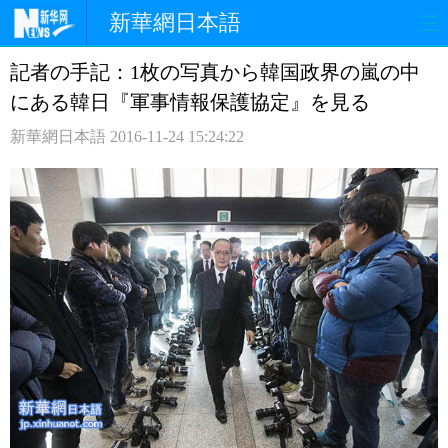
新華網日本語
記者の手記：1枚の写真から韓国政界の嵐の中
ホームページ
政治
経済
にある韓日『軍事情報保護協定』を見る
社会
文化
エンタメ
新華網日本語
2016-11-24 15:24:22
観光
評論
写真
中日対訳