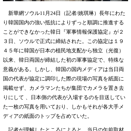
新華網ソウル11月24日（記者/姚琪琳）長年にわた
り韓国国内の強い抵抗によりずっと順調に推進する
ことができなかった韓日『軍事情報保護協定』が２
３日、ソウルで正式に締結された。この協定は１９
４５年に韓国が日本の植民地支配から独立（光復）
以来、韓日両国が締結した初の軍事協定で、特殊な
意義がある。しかし、韓国の国内メディアは当日両
国の代表が協定に調印した際の現場の写真を紙面に
掲載せず、カメラマンたちが集団でカメラを置き去
りにして 、日本側の代表が入場するのを目送してい
た一枚の写真を用いており、しかもそれが各大手メ
ディアの紙面のトップを占めていた。
記者が理解したところによると、当日の午前取材