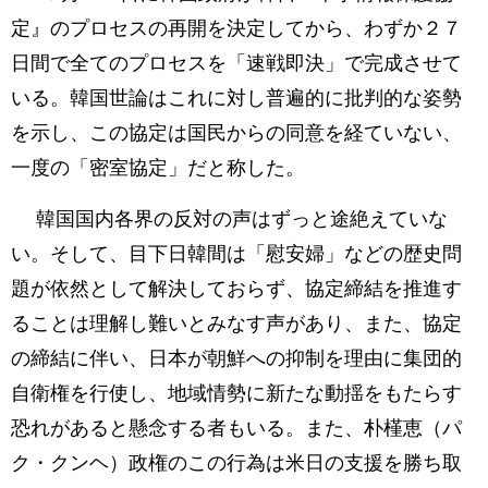
定』のプロセスの再開を決定してから、わずか２７
日間で全てのプロセスを「速戦即決」で完成させて
いる。韓国世論はこれに対し普遍的に批判的な姿勢
を示し、この協定は国民からの同意を経ていない、
一度の「密室協定」だと称した。
韓国国内各界の反対の声はずっと途絶えていな
い。そして、目下日韓間は「慰安婦」などの歴史問
題が依然として解決しておらず、協定締結を推進す
ることは理解し難いとみなす声があり、また、協定
の締結に伴い、日本が朝鮮への抑制を理由に集団的
自衛権を行使し、地域情勢に新たな動揺をもたらす
恐れがあると懸念する者もいる。また、朴槿恵（パ
ク・クンヘ）政権のこの行為は米日の支援を勝ち取