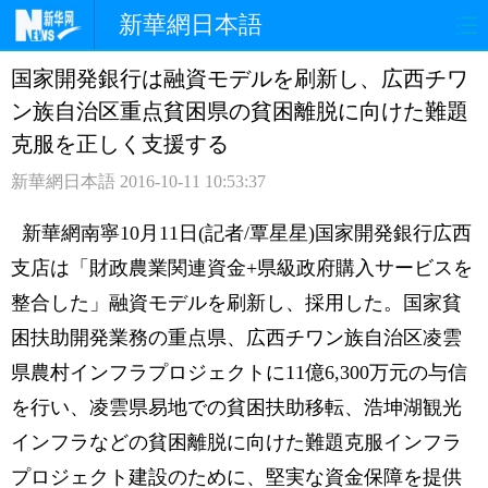
新華網日本語
国家開発銀行は融資モデルを刷新し、広西チワ
ホームページ
政治
経済
ン族自治区重点貧困県の貧困離脱に向けた難題
社会
文化
エンタメ
克服を正しく支援する
新華網日本語
2016-10-11 10:53:37
観光
評論
写真
新華網南寧10月11日(記者/覃星星)国家開発銀行広西
中日対訳
支店は「財政農業関連資金+県級政府購入サービスを
整合した」融資モデルを刷新し、採用した。国家貧
困扶助開発業務の重点県、広西チワン族自治区凌雲
県農村インフラプロジェクトに11億6,300万元の与信
を行い、凌雲県易地での貧困扶助移転、浩坤湖観光
インフラなどの貧困離脱に向けた難題克服インフラ
プロジェクト建設のために、堅実な資金保障を提供