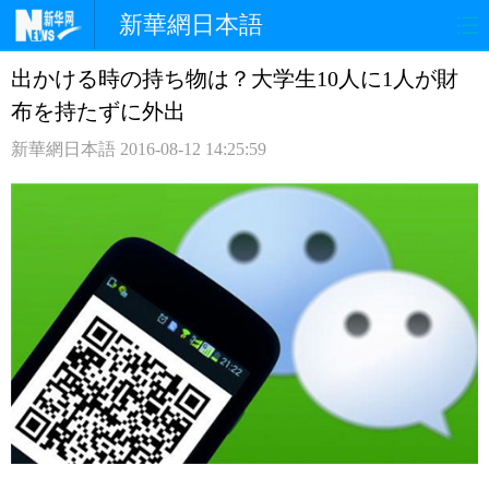
新華網日本語
出かける時の持ち物は？大学生10人に1人が財
ホームページ
政治
経済
布を持たずに外出
社会
文化
エンタメ
新華網日本語
2016-08-12 14:25:59
観光
評論
写真
中日対訳