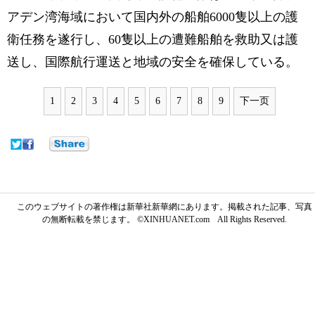
アデン湾海域において国内外の船舶6000隻以上の護
衛任務を遂行し、60隻以上の遭難船舶を救助又は護
送し、国際航行運送と地域の安全を確保している。
1
2
3
4
5
6
7
8
9
下一页
このウェブサイトの著作権は新華社新華網にあります。掲載された記事、写真
の無断転載を禁じます。 ©XINHUANET.com All Rights Reserved.