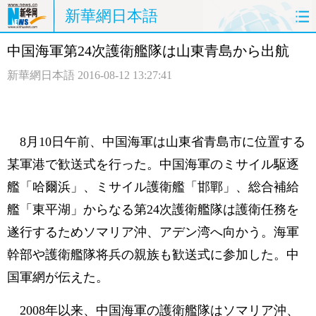
新華網日本語
中国海軍第24次護衛艦隊は山東青島から出航
ホームページ
政治
経済
新華網日本語
2016-08-12 13:27:41
社会
文化
エンタメ
観光
評論
写真
8月10日午前、中国海軍は山東省青島市に位置する
中日対訳
某軍港で歓送式を行った。中国海軍のミサイル駆逐
艦「哈爾浜」、ミサイル護衛艦「邯鄲」、総合補給
艦「東平湖」からなる第24次護衛艦隊は護衛任務を
遂行するためソマリア沖、アデン湾へ向かう。海軍
幹部や護衛艦隊将兵の親族も歓送式に参加した。中
国軍網が伝えた。
2008年以来、中国海軍の護衛艦隊はソマリア沖、