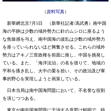
（資料写真）
新華網北京7月5日 （新華社記者/馮武勇）南中国
海の平静は少数の域外勢力に針のムシロに座るよう
な焦燥感を与え、南中国海の波乱は少数の域外勢力
を座っていられないほど興奮させる。これらの域外
勢力はアキノ三世政権を前面に推し、中国を挑発し
ている。また、「海洋法治」の名を借りて、地域の
平和を搔き乱し、火中の栗を拾い、その政治及び軍
事的野心を実現しようと画策している。
日本当局は南中国海問題において、不名誉な役割
を演じつつある。
東京が南中国海問題に干渉する意図は鮮明で、特