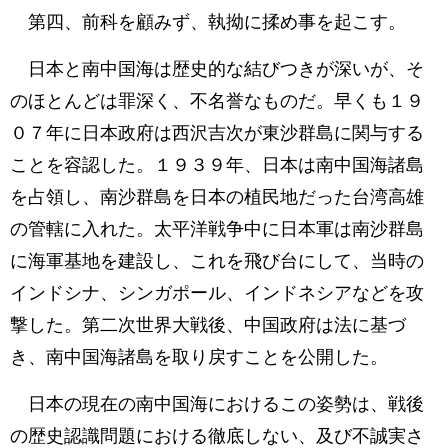
第四、前科を顧みず、執拗に揉め事を起こす。
日本と南中国海は歴史的な結びつきが深いが、そ
のほとんどは罪深く、不名誉なものだ。早くも１９
０７年に日本政府は西沢吉次が東沙群島に関与する
ことを容認した。１９３９年、日本は南中国海諸島
を占領し、南沙群島を日本の植民地だった台湾高雄
の管轄に入れた。太平洋戦争中に日本軍は南沙群島
に海軍基地を建設し、これを飛び台にして、当時の
インドシナ、シンガポール、インドネシアなどを攻
撃した。第二次世界大戦後、中国政府は法に基づ
き、南中国海諸島を取り戻すことを公開した。
日本の現在の南中国海におけるこの姿勢は、戦後
の歴史認識問題における徹底しない、及び不誠実さ