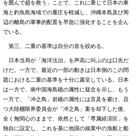
を囲んで趙を救う」ことで、これに乗じて日本の東
海と釣魚島海域での重圧を軽減し、沖縄本島及び周
辺の離島の軍事的配置を早急に強化することを企ん
でいる。
第三、二重の基準は自分の首を絞める。
日本当局が「海洋法治」を声高に叫ぶのは口先だ
けだ。一方で、最近の一部の動きは日本側のこの問
題における二重の基準を十分に露呈している。日本
は一方で、南中国海島礁の属性に疑念を示し、もう
一方で、「冲之鳥」岩礁の属性には言及を避け、且
つ大陸棚限界委員会が「冲之鳥」案を却下した後、
全く無関心のままで、依然として「専属経済区」を
独自に設定し、これを基に他国の操業中の漁船と船