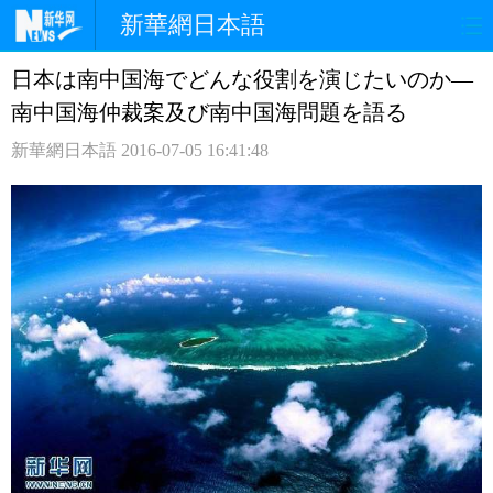
新華網日本語
日本は南中国海でどんな役割を演じたいのか—
ホームページ
政治
経済
南中国海仲裁案及び南中国海問題を語る
社会
文化
エンタメ
新華網日本語
2016-07-05 16:41:48
観光
評論
写真
中日対訳