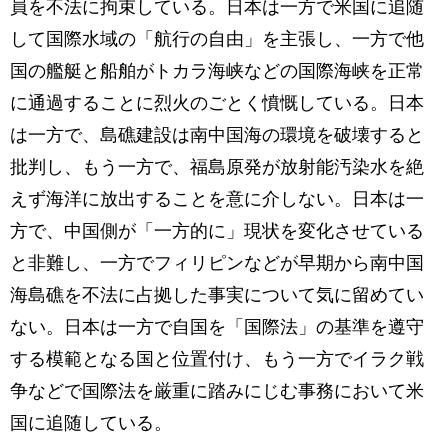
員を不法に拘束している。日本は一方で米国に追随
して国際水域の「航行の自由」を主張し、一方で他
国の艦艇と船舶がトカラ海峡などの国際海峡を正常
に通過することに烈火のごとく憤慨している。日本
は一方で、島礁建設は南中国海の環境を破壊すると
批判し、もう一方で、福島原発が放射能汚染水を絶
えず海洋に放出することを意に介しない。日本は一
方で、中国側が「一方的に」現状を変化させている
と非難し、一方でフィリピンなどが早期から南中国
海島礁を不法に占拠した事実について気に留めてい
ない。日本は一方で自国を「国際法」の基準を遵守
する模範となる国と位置付け、もう一方でイラク戦
争などで国際法を厳重に踏みにじむ事務において米
国に追随している。