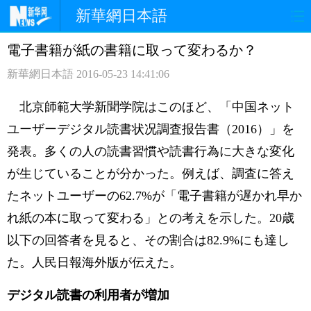
新華網日本語
電子書籍が紙の書籍に取って変わるか？
ホームページ
政治
経済
新華網日本語
2016-05-23 14:41:06
社会
文化
エンタメ
北京師範大学新聞学院はこのほど、「中国ネット
観光
評論
写真
ユーザーデジタル読書状况調査报告書（2016）」を
発表。多くの人の読書習慣や読書行為に大きな変化
中日対訳
が生じていることが分かった。例えば、調査に答え
たネットユーザーの62.7%が「電子書籍が遅かれ早か
れ紙の本に取って変わる」との考えを示した。20歳
以下の回答者を見ると、その割合は82.9%にも達し
た。人民日報海外版が伝えた。
デジタル読書の利用者が増加