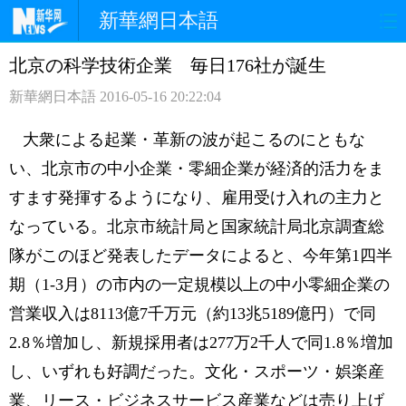
新華網日本語
北京の科学技術企業 毎日176社が誕生
ホームページ
政治
経済
新華網日本語
2016-05-16 20:22:04
社会
文化
エンタメ
大衆による起業・革新の波が起こるのにともな
観光
評論
写真
い、北京市の中小企業・零細企業が経済的活力をま
すます発揮するようになり、雇用受け入れの主力と
中日対訳
なっている。北京市統計局と国家統計局北京調査総
隊がこのほど発表したデータによると、今年第1四半
期（1-3月）の市内の一定規模以上の中小零細企業の
営業収入は8113億7千万元（約13兆5189億円）で同
2.8％増加し、新規採用者は277万2千人で同1.8％増加
し、いずれも好調だった。文化・スポーツ・娯楽産
業、リース・ビジネスサービス産業などは売り上げ