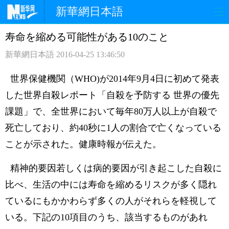
新華網日本語
寿命を縮める可能性がある10のこと
ホームページ
政治
経済
新華網日本語
2016-04-25 13:46:50
社会
文化
エンタメ
世界保健機関（WHO)が2014年9月4日に初めて発表
観光
評論
写真
した世界自殺レポート「自殺を予防する 世界の優先
課題」で、全世界において毎年80万人以上が自殺で
中日対訳
死亡しており、約40秒に1人の割合で亡くなっている
ことが示された。健康時報が伝えた。
精神的要因若しくは病的要因が引き起こした自殺に
比べ、生活の中には寿命を縮めるリスクが多く隠れ
ているにもかかわらず多くの人がそれらを軽視して
いる。下記の10項目のうち、該当するものがあれ