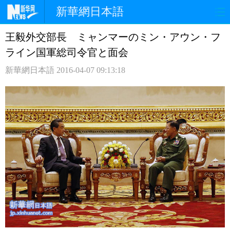
新華網日本語
王毅外交部長 ミャンマーのミン・アウン・フ
ホームページ
政治
経済
ライン国軍総司令官と面会
社会
文化
エンタメ
新華網日本語
2016-04-07 09:13:18
観光
評論
写真
中日対訳