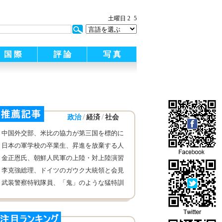
:
土曜日 2
5
国 際
評 論
写 真
/
/
政治
経済
社会
中国外交部、米比の協力が第三国を標的に
してはならぬと表明
日本の軍学校の卒業生、昇進を放棄する人
が急増
金正恩氏、朝鮮人民軍の上陸・対上陸演習
を指導
李克強総理、ドイツのガウク大統領と会見
武装警察特戦隊員、「鬼」のような猛特訓
を敢行