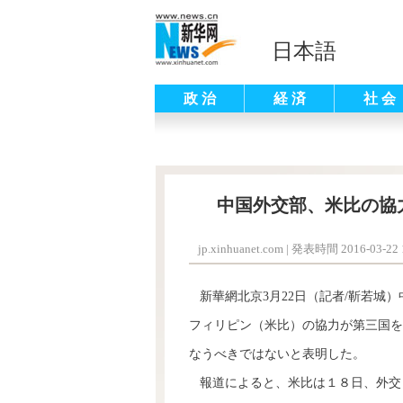
日本語
政 治
経 済
社 会
中国外交部、米比の協
jp.xinhuanet.com
|
発表時間 2016-03-22 1
新華網北京3月22日（記者/靳若城
フィリピン（米比）の協力が第三国を
なうべきではないと表明した。
報道によると、米比は１８日、外交