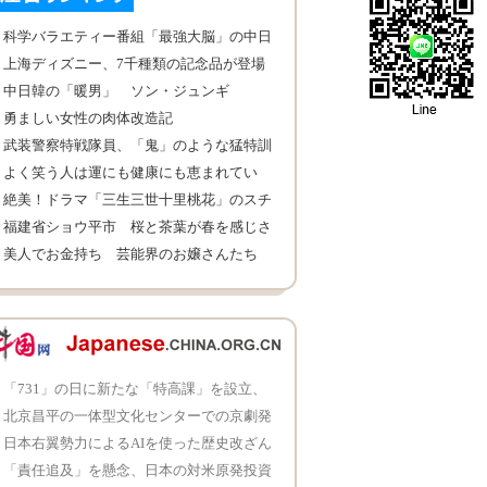
科学バラエティー番組「最強大脳」の中日
対決は引き分けに
上海ディズニー、7千種類の記念品が登場
予定
中日韓の「暖男」 ソン・ジュンギ
勇ましい女性の肉体改造記
武装警察特戦隊員、「鬼」のような猛特訓
を敢行
よく笑う人は運にも健康にも恵まれてい
る？
絶美！ドラマ「三生三世十里桃花」のスチ
ール写真
福建省ショウ平市 桜と茶葉が春を感じさ
せる
美人でお金持ち 芸能界のお嬢さんたち