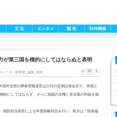
文 化
エンタメ
観 光
対外関係
力が第三国を標的にしてはならぬと表明
小
中
大
0:17:26
| 新華網 |
編集: 谢艳
）中国外交部の華春瑩報道官は21日の定例記者会見で、米国と
標的にしてはならず、さらに他国の主権と安全面の利益を損
・国防担当高官による年度戦略対話を行い、双方は『防衛協