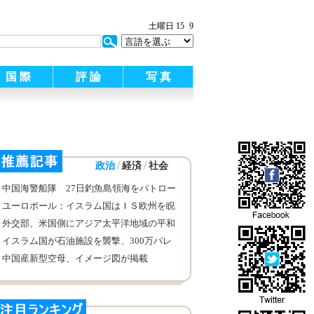
土曜日 15
9
国 際
評 論
写 真
/
/
政治
経済
社会
中国海警船隊 27日釣魚島領海をパトロー
ル
ユーロポール：イスラム国はＩＳ欧州を睨
んでいる！
外交部、米国側にアジア太平洋地域の平和
と安定に建設性のある役割を発揮するよう
イスラム国が石油施設を襲撃、300万バレ
希望
ルが失われる
中国産新型空母、イメージ図が掲載