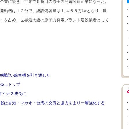
企業に続き、世界で５番目の原子力発電関連企業になった。
動機は１２台で、総設備容量は１,４６５万kwとなり、世
１を占め、世界最大級の原子力発電プラント建設業者として
60機近い航空機を引き渡した
が売上トップ
がマイナス成長に
省は香港・マカオ・台湾の交流と協力をより一層強化する