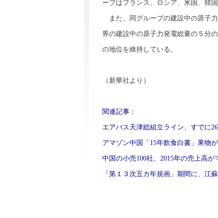
ープはフランス、ロシア、米国、韓国
また、同グループの建設中の原子力発
界の建設中の原子力発電総量の５分の
の地位を維持している。
（新華社より）
関連記事：
エアバス天津総組立ライン、すでに2
アマゾン中国「15年飲食白書」果物
中国の小売100社、2015年の売上高
「第１３次五カ年規画」期間に、江蘇