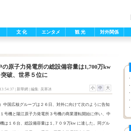
文 化
エンタメ
観 光
対外関係
の原子力発電所の総設備容量は1,700万kw
を突破、世界５位に
小
中
大
3:54:37
| 新華網 |
編集: 吴寒冰
攀）中国広核グループは２６日、対外に向けて次のように告知
１号機と陽江原子力発電所３号機の商業運転開始に伴い、中
機は１６台、総設備容量は１,７０９万kw に達した。同グル