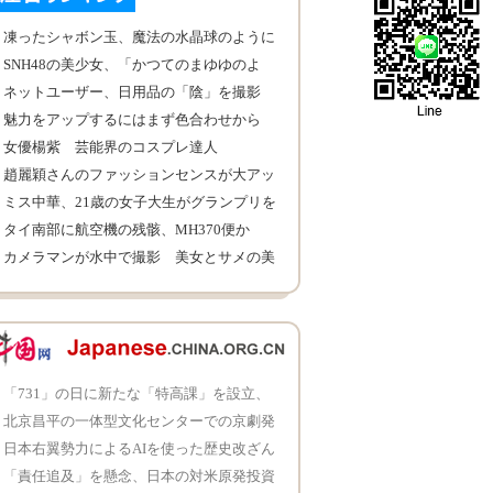
凍ったシャボン玉、魔法の水晶球のように
SNH48の美少女、「かつてのまゆゆのよ
う」と日本で話題
ネットユーザー、日用品の「陰」を撮影
魅力をアップするにはまず色合わせから
女優楊紫 芸能界のコスプレ達人
趙麗穎さんのファッションセンスが大アッ
プ、とても綺麗
ミス中華、21歳の女子大生がグランプリを
受賞
タイ南部に航空機の残骸、MH370便か
カメラマンが水中で撮影 美女とサメの美
しい瞬間