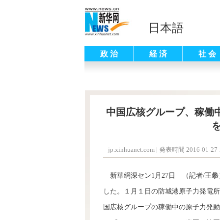
日本語
政 治
経 済
社 会
中国広核グループ、稼働中
jp.xinhuanet.com
|
発表時間 2016-01-27 1
新華網深セン1月27日 （記者/王
した。１月１日の防城港原子力発電所
国広核グループの稼働中の原子力発動