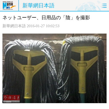
新華網日本語
ネットユーザー、日用品の「陰」を撮影
ホームページ
政治
経済
新華網日本語
2016-01-27 10:02:53
社会
文化
エンタメ
観光
評論
写真
中日対訳