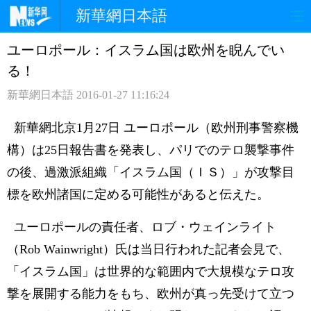
新華網日本語
ユーロポール：イスラム国は欧州を睨んでい
ホームページ
政治
経済
る！
社会
文化
エンタメ
新華網日本語
2016-01-27 11:16:24
観光
評論
写真
新華網北京1月27日 ユーロポール（欧州刑事警察機
構）は25日報告書を発表し、パリでのテロ襲撃事件
中日対訳
の後、過激派組織「イスラム国（ＩＳ）」が攻撃目
標を欧州諸国に定める可能性があると伝えた。
ユーロポールの責任者、ロブ・ウェインライト
（Rob Wainwright）氏は当日行われた記者会見で、
「イスラム国」は世界的な範囲内で大規模なテロ攻
撃を展開する能力をもち、欧州が真っ先受けて立つ