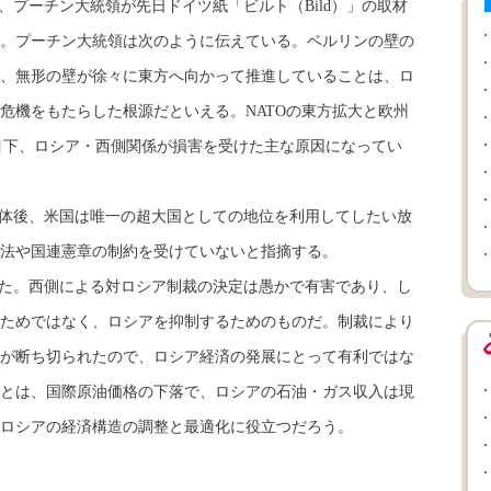
、プーチン大統領が先日ドイツ紙「ビルト（Bild）」の取材
。プーチン大統領は次のように伝えている。ベルリンの壁の
、無形の壁が徐々に東方へ向かって推進していることは、ロ
危機をもたらした根源だといえる。NATOの東方拡大と欧州
目下、ロシア・西側関係が損害を受けた主な原因になってい
体後、米国は唯一の超大国としての地位を利用してしたい放
法や国連憲章の制約を受けていないと指摘する。
た。西側による対ロシア制裁の決定は愚かで有害であり、し
ためではなく、ロシアを抑制するためのものだ。制裁により
が断ち切られたので、ロシア経済の発展にとって有利ではな
とは、国際原油価格の下落で、ロシアの石油・ガス収入は現
ロシアの経済構造の調整と最適化に役立つだろう。