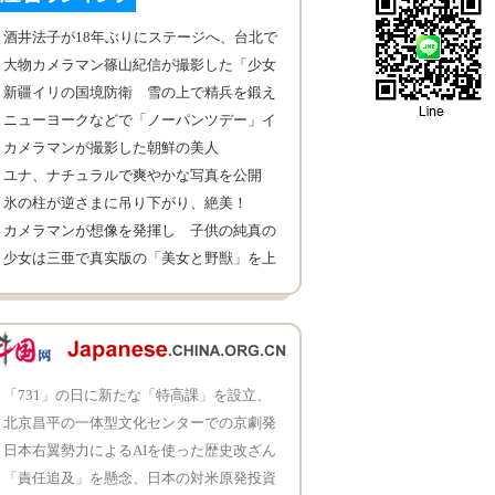
酒井法子が18年ぶりにステージへ、台北で
音楽イベント
大物カメラマン篠山紀信が撮影した「少女
館」
新疆イリの国境防衛 雪の上で精兵を鍛え
る
ニューヨークなどで「ノーパンツデー」イ
ベントが開催
カメラマンが撮影した朝鮮の美人
ユナ、ナチュラルで爽やかな写真を公開
氷の柱が逆さまに吊り下がり、絶美！
カメラマンが想像を発揮し 子供の純真の
夢を叶える
少女は三亜で真实版の「美女と野獣」を上
演