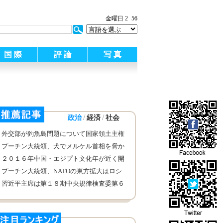
金曜日 2
56
国 際
評 論
写 真
/
/
政治
経済
社会
外交部が釣魚島問題について国家領土主権
を守る決心はしっかりして揺るがないと返
プーチン大統領、犬でメルケル首相を脅か
答
したことを否定
２０１６年中国・エジプト文化年が近く開
幕
プーチン大統領、NATOの東方拡大はロシ
ア・西側関係が損害を受けた主な原因
習近平主席は第１８期中央規律検査委第６
回全体会議で重要な演説を発表