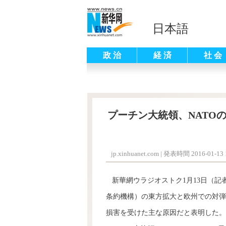
日本語
政 治
経 済
社 会
プーチン大統領、NATO
jp.xinhuanet.com
|
発表時間 2016-01-13 1
新華網ウラジオストク1月13日（記者
条約機構）の東方拡大と欧州での対弾
損害を受けた主な原因だと表明した。