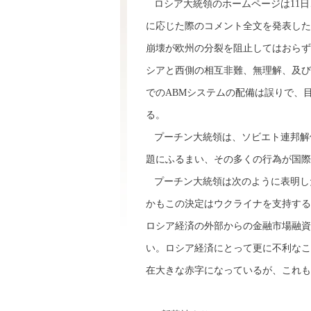
ロシア大統領のホームページは11日
に応じた際のコメント全文を発表した
崩壊が欧州の分裂を阻止してはおらず
シアと西側の相互非難、無理解、及び
でのABMシステムの配備は誤りで、
る。
プーチン大統領は、ソビエト連邦解
題にふるまい、その多くの行為が国際
プーチン大統領は次のように表明し
かもこの決定はウクライナを支持する
ロシア経済の外部からの金融市場融資
い。ロシア経済にとって更に不利なこ
在大きな赤字になっているが、これも