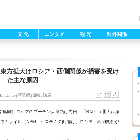
文 化
エンタメ
観 光
対外関係
の東方拡大はロシア・西側関係が損害を受け
た主な原因
小
中
大
0:15:56
| 新華網 |
編集: 陳辰
/呉剛）ロシアのプーチン大統領は先日、「NATO（北大西洋
道ミサイル（ABM）システムの配備は、ロシア・西側関係が