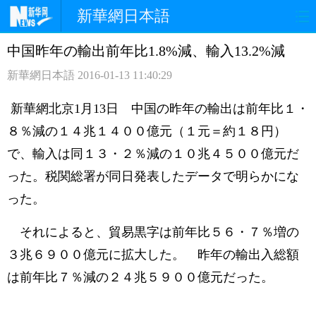
新華網日本語
中国昨年の輸出前年比1.8%減、輸入13.2%減
ホームページ
政治
経済
新華網日本語
2016-01-13 11:40:29
社会
文化
エンタメ
新華網北京1月13日 中国の昨年の輸出は前年比１・
観光
評論
写真
８％減の１４兆１４００億元（１元＝約１８円）
で、輸入は同１３・２％減の１０兆４５００億元だ
中日対訳
った。税関総署が同日発表したデータで明らかにな
った。
それによると、貿易黒字は前年比５６・７％増の
３兆６９００億元に拡大した。 昨年の輸出入総額
は前年比７％減の２４兆５９００億元だった。