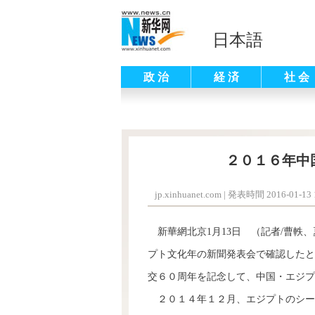
日本語
政 治
経 済
社 会
２０１６年中
jp.xinhuanet.com
|
発表時間 2016-01-13 1
新華網北京1月13日 （記者/曹軼
プト文化年の新聞発表会で確認したと
交６０周年を記念して、中国・エジプ
２０１４年１２月、エジプトのシー