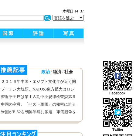
木曜日 14
37
国 際
評 論
写 真
/
/
政治
経済
社会
２０１６年中国・エジプト文化年が近く開
幕
プーチン大統領、NATOの東方拡大はロシ
ア・西側関係が損害を受けた主な原因
習近平主席は第１８期中央規律検査委第６
回全体会議で重要な演説を発表
中国の空母、「ベスト軍団」の秘密に迫る
米国がB-52を朝鮮半島に派遣 軍備競争を
引き起こす恐れも