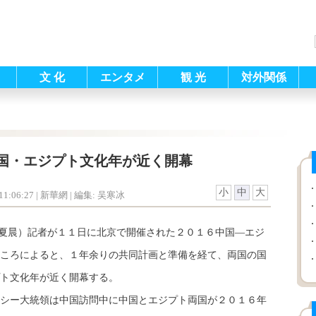
文 化
エンタメ
観 光
対外関係
国・エジプト文化年が近く開幕
小
中
大
1:06:27
| 新華網 |
編集: 吴寒冰
、夏晨）記者が１１日に北京で開催された２０１６中国—エジ
ころによると、１年余りの共同計画と準備を経て、両国の国
ト文化年が近く開幕する。
シー大統領は中国訪問中に中国とエジプト両国が２０１６年