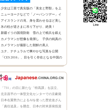
少女は三亜で真实版の「美女と野獣」を上
演
ニューヨークなどで「ノーパンツデー」イ
ベントが開催
アイスランドの滝、身を震わせるほど美し
い
氷の柱が逆さまに吊り下がり、絶美！
新疆イリの国境防衛 雪の上で精兵を鍛え
る
カメラマンが想像を発揮し 子供の純真の
夢を叶える
カメラマンが撮影した朝鮮の美人
ユナ、ナチュラルで爽やかな写真を公開
「CES 2016」、目を引く存在となる中国の
消費電子製品