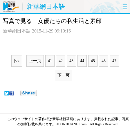
新華網日本語
写真で見る 女優たちの私生活と素顔
ホームページ
政治
経済
新華網日本語
2015-11-29 09:10:16
社会
文化
エンタメ
観光
評論
写真
|<<
上一页
41
42
43
44
45
46
47
中日対訳
下一页
このウェブサイトの著作権は新華社新華網にあります。掲載された記事、写真
の無断転載を禁じます。 ©XINHUANET.com All Rights Reserved.