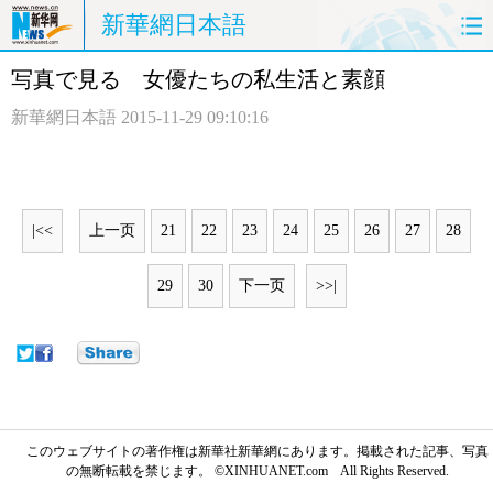
新華網日本語
写真で見る 女優たちの私生活と素顔
ホームページ
政治
経済
新華網日本語
2015-11-29 09:10:16
社会
文化
エンタメ
観光
評論
写真
|<<
上一页
21
22
23
24
25
26
27
28
中日対訳
29
30
下一页
>>|
このウェブサイトの著作権は新華社新華網にあります。掲載された記事、写真
の無断転載を禁じます。 ©XINHUANET.com All Rights Reserved.