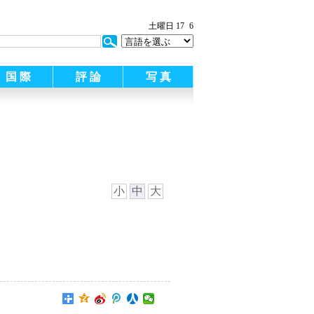
:
土曜日 17
6
国 際
評 論
写 真
小
中
大