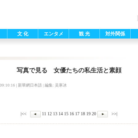
文 化
エンタメ
観 光
対外関係
写真で見る 女優たちの私生活と素顔
09:10:16
| 新華網日本語 |
編集: 吴寒冰
|<<
11
12
13
14
15
16
17
18
19
20
>>|