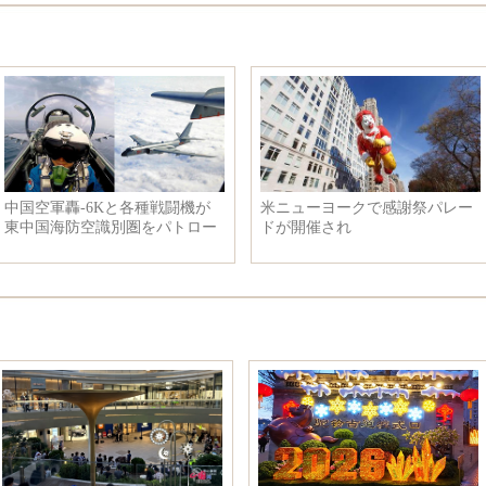
中国空軍轟-6Kと各種戦闘機が
米ニューヨークで感謝祭パレー
東中国海防空識別圏をパトロー
ドが開催され
ル