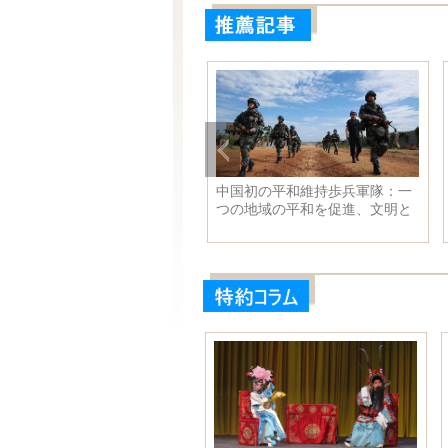
克強総理、チェコのソボトカ
中国初の平和維持歩兵軍隊：一
相と会談
つの地域の平和を促進、文明と
友誼を継承