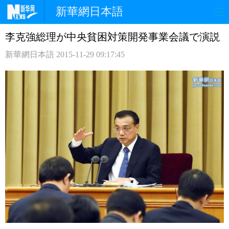
新華網日本語
李克強総理が中央貧困対策開発事業会議で演説
ホームページ
政治
経済
新華網日本語
2015-11-29 09:17:45
社会
文化
エンタメ
観光
評論
写真
中日対訳