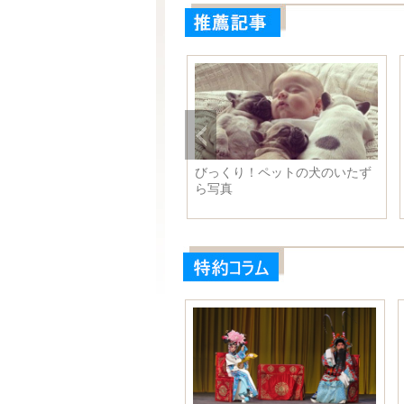
真で見る 女優たちの私生活
びっくり！ペットの犬のいたず
素顔
ら写真