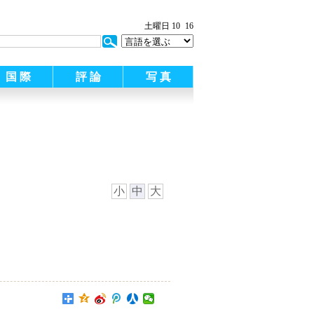
土曜日 10
16
国 際
評 論
写 真
小
中
大