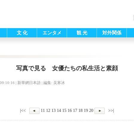
文 化
エンタメ
観 光
対外関係
写真で見る 女優たちの私生活と素顔
09:10:16
| 新華網日本語 |
編集: 吴寒冰
|<<
11
12
13
14
15
16
17
18
19
20
>>|