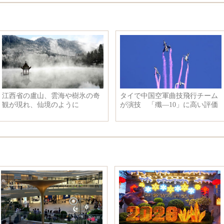
江西省の盧山、雲海や樹氷の奇
タイで中国空軍曲技飛行チーム
観が現れ、仙境のように
が演技 「殲―10」に高い評価