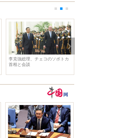
李克強総理、チェコのソボトカ
中国初の平和維持歩兵軍隊：
首相と会談
つの地域の平和を促進、文明
友誼を継承