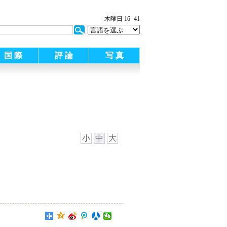
:
木曜日 16
41
国 際
評 論
写 真
小
中
大