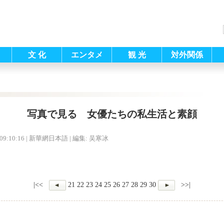
文 化
エンタメ
観 光
対外関係
写真で見る 女優たちの私生活と素顔
09:10:16
| 新華網日本語 |
編集: 吴寒冰
|<<
21
22
23
24
25
26
27
28
29
30
>>|