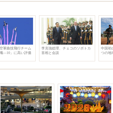
：一
中国空軍轟-6Kと各種戦闘機が
米ニューヨークで感謝
明と
東中国海防空識別圏をパトロー
ドが開催され
ル