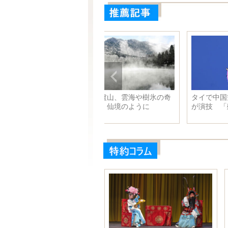
李克強総理、チェコのソボトカ
中国初の平和維持歩兵軍隊
首相と会談
つの地域の平和を促進、文
友誼を継承