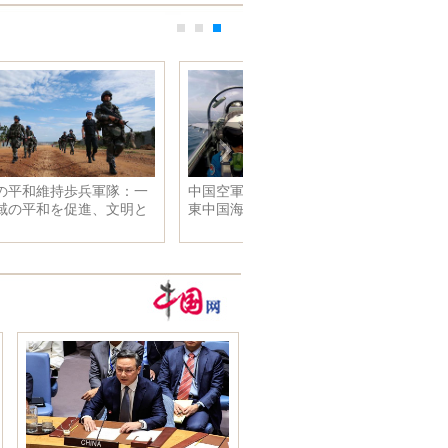
祭パレー
楊幂の雑誌掲載写真 色気があ
り美しい