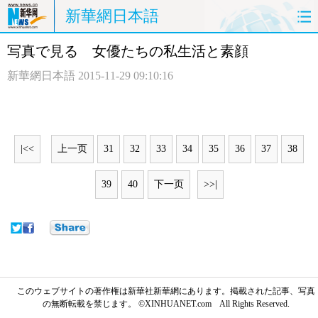
新華網日本語
写真で見る 女優たちの私生活と素顔
ホームページ
政治
経済
新華網日本語
2015-11-29 09:10:16
社会
文化
エンタメ
観光
評論
写真
|<<
上一页
31
32
33
34
35
36
37
38
中日対訳
39
40
下一页
>>|
このウェブサイトの著作権は新華社新華網にあります。掲載された記事、写真
の無断転載を禁じます。 ©XINHUANET.com All Rights Reserved.