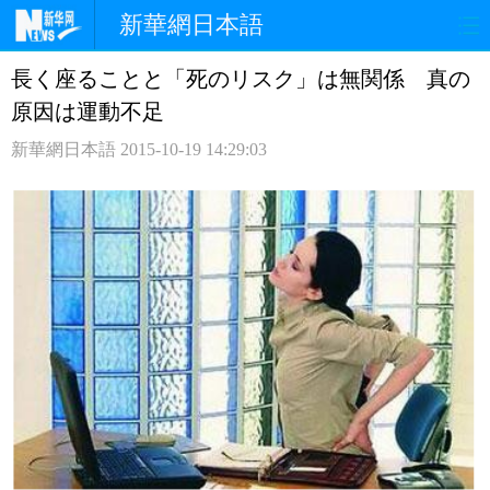
新華網日本語
長く座ることと「死のリスク」は無関係 真の
ホームページ
政治
経済
原因は運動不足
社会
文化
エンタメ
新華網日本語
2015-10-19 14:29:03
観光
評論
写真
中日対訳