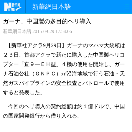
新華網日本語
ガーナ、中国製の多目的ヘリ導入
ホームページ
政治
経済
新華網日本語
2015-09-29 17:54:06
社会
文化
エンタメ
【新華社
アクラ
9月29日】
ガーナのマハマ大統領は
観光
評論
写真
２３日、首都アクラで新たに購入した中国製ヘリコ
プター「直９―ＥＨ型」４機の使用を開始し、ガー
中日対訳
ナ石油公社（ＧＮＰＣ）が沿海地域で行う石油・天
然ガスパイプラインの安全検査とパトロールで使用
すると発表した。
今回のヘリ購入の契約総額は約１億ドルで、中国
の国家開発銀行から借り入れる。