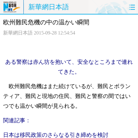
新華網日本語
欧州難民危機の中の温かい瞬間
ホームページ
政治
経済
新華網日本語
2015-09-28 12:54:54
社会
文化
エンタメ
観光
評論
写真
ある警察は赤ん坊を抱いて、安全なところまで連れ
中日対訳
てきた。
欧州難民危機はまた続けているが、難民とボラン
ティア、難民と現地の住民、難民と警察の間ではい
つでも温かい瞬間が見られる。
関連記事：
日本は移民政策のさらなる引き締めを検討