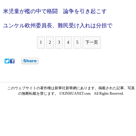
米児童が檻の中で格闘 論争を引き起こす
ユンケル欧州委員長、難民受け入れは分担で
1
2
3
4
5
下一页
このウェブサイトの著作権は新華社新華網にあります。掲載された記事、写真
の無断転載を禁じます。 ©XINHUANET.com All Rights Reserved.