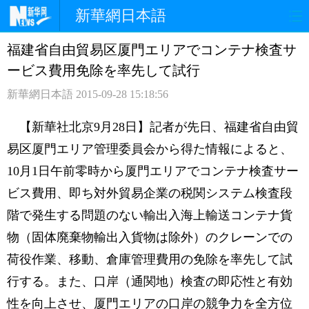
新華網日本語
福建省自由貿易区厦門エリアでコンテナ検査サ
ホームページ
政治
経済
ービス費用免除を率先して試行
社会
文化
エンタメ
新華網日本語
2015-09-28 15:18:56
観光
評論
写真
【新華社北京9月28日】記者が先日、福建省自由貿
易区厦門エリア管理委員会から得た情報によると、
中日対訳
10月1日午前零時から厦門エリアでコンテナ検査サー
ビス費用、即ち対外貿易企業の税関システム検査段
階で発生する問題のない輸出入海上輸送コンテナ貨
物（固体廃棄物輸出入貨物は除外）のクレーンでの
荷役作業、移動、倉庫管理費用の免除を率先して試
行する。また、口岸（通関地）検査の即応性と有効
性を向上させ、厦門エリアの口岸の競争力を全方位