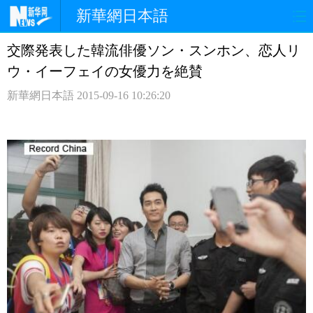
新華網日本語
交際発表した韓流俳優ソン・スンホン、恋人リ
ホームページ
政治
経済
ウ・イーフェイの女優力を絶賛
社会
文化
エンタメ
新華網日本語
2015-09-16 10:26:20
観光
評論
写真
中日対訳