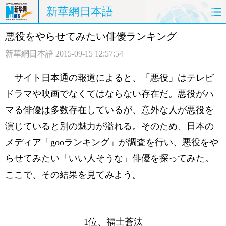
新華網日本語
悪役をやらせてみたい俳優ランキング
ホームページ
政治
経済
新華網日本語
2015-09-15 12:57:54
社会
文化
エンタメ
サイト日本通の報道によると、「悪役」はテレビ
観光
評論
写真
ドラマや映画でなくてはならない存在だ。悪役がハ
マる俳優は多数存在しているが、意外な人が悪役を
中日対訳
演じていると別の魅力が溢れる。そのため、日本の
メディア「gooランキング」が調査を行い、悪役をや
らせてみたい「いい人そうな」俳優を探ってみた。
ここで、その結果を見てみよう。
1位、福士蒼汰