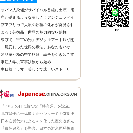
オバマ大統領がサバイバル番組に出演 熊
が食べ残した鮭を食べる
息が詰まるような美しさ！アンジェラベイ
ビーの時代劇姿
南アフリカで人類の新種の化石が発見され
る
まるで芸術品 世界の魅力的な収納棚
東京で「宇宙の光」デジタルアート展が開
催
一風変わった世界の療法、あなたもいか
が？
米児童が檻の中で格闘 論争を引き起こす
浙江大学の軍事訓練から始め
中日韓ドラマ 美しくて悲しいストーリー
の恋人たち