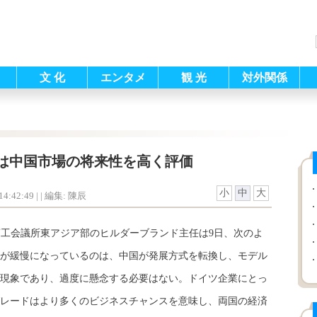
文 化
エンタメ
観 光
対外関係
は中国市場の将来性を高く評価
小
中
大
4:42:49
| |
編集: 陳辰
商工会議所東アジア部のヒルダーブランド主任は9日、次のよ
が緩慢になっているのは、中国が発展方式を転換し、モデル
現象であり、過度に懸念する必要はない。ドイツ企業にとっ
レードはより多くのビジネスチャンスを意味し、両国の経済