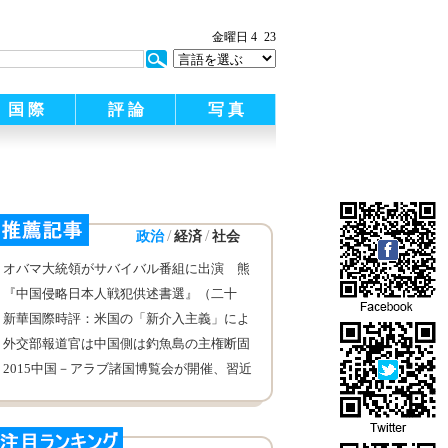
:
金曜日 4
23
国 際
評 論
写 真
/
/
政治
経済
社会
オバマ大統領がサバイバル番組に出演 熊
が食べ残した鮭を食べる
『中国侵略日本人戦犯供述書選』（二十
七）日本人戦犯・野澤文平の供述書を公開
新華国際時評：米国の「新介入主義」によ
る悪影響
外交部報道官は中国側は釣魚島の主権断固
守ると述べ
2015中国－アラブ諸国博覧会が開催、習近
平主席が祝いの書簡を送付