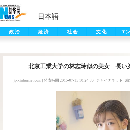
日本語
政 治
経 済
社 会
文 化
エ
北京工業大学の林志玲似の美女 長い
jp.xinhuanet.com
|
発表時間 2015-07-15 10:24:36
| チャイナネット |
編