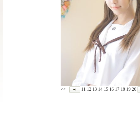
|<<
11
12
13
14
15
16
17
18
19
20