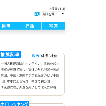
:
木曜日 14
33
国 際
評 論
写 真
/
/
政治
経済
社会
中国人権網新版がオンライン、微信公式サ
イトも同時に開設
海軍が黄海で実兵・実弾の対抗演習を実施
韓国、中国・東南アジア観光客のビザ手数
料を免除
旧日本軍による写真、中国で初公開
李克強総理が外遊を終了して北京に帰着