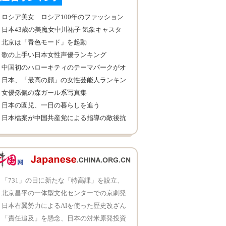
ロシア美女 ロシア100年のファッション
スタイルを展示
日本43歳の美魔女中川祐子 気象キャスタ
ーへ
北京は「青色モード」を起動
歌の上手い日本女性声優ランキング
中国初のハローキティのテーマパークがオ
ープン
日本、「最高の顔」の女性芸能人ランキン
グ
女優孫儷の森ガール系写真集
日本の園児、一日の暮らしを追う
日本檔案が中国共産党による指導の敵後抗
戦を再現