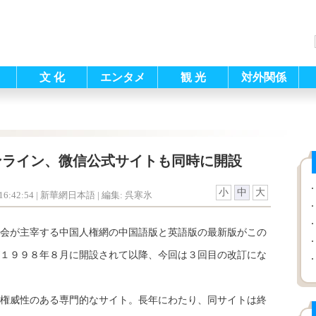
文 化
エンタメ
観 光
対外関係
ンライン、微信公式サイトも同時に開設
小
中
大
6:42:54
| 新華網日本語 |
編集: 呉寒氷
会が主宰する中国人権網の中国語版と英語版の最新版がこの
１９９８年８月に開設されて以降、今回は３回目の改訂にな
権威性のある専門的なサイト。長年にわたり、同サイトは終