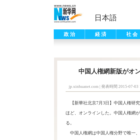
日本語
政 治
経 済
社 会
中国人権網新版がオ
jp.xinhuanet.com
|
発表時間 2015-07-03 1
【新華社北京7月3日】中国人権研究
ほど、オンラインした。中国人権網が
る。
中国人権網は中国人権分野で唯一、